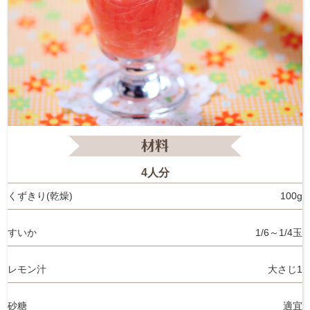
4人分
くずきり(乾燥)
100g
すいか
1/6～1/4玉
レモン汁
大さじ1
砂糖
適宜