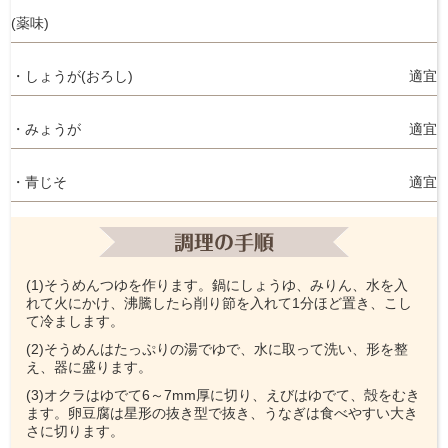
(薬味)
・しょうが(おろし)
適宜
・みょうが
適宜
・青じそ
適宜
(1)そうめんつゆを作ります。鍋にしょうゆ、みりん、水を入
れて火にかけ、沸騰したら削り節を入れて1分ほど置き、こし
て冷まします。
(2)そうめんはたっぷりの湯でゆで、水に取って洗い、形を整
え、器に盛ります。
(3)オクラはゆでて6～7mm厚に切り、えびはゆでて、殻をむき
ます。卵豆腐は星形の抜き型で抜き、うなぎは食べやすい大き
さに切ります。