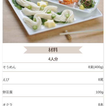
4人分
そうめん
8束(400g)
えび
8尾
卵豆腐
100g
オクラ
8本