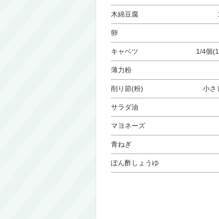
木綿豆腐
卵
キャベツ
1/4個(1
薄力粉
削り節(粉)
小さじ
サラダ油
マヨネーズ
青ねぎ
ぽん酢しょうゆ