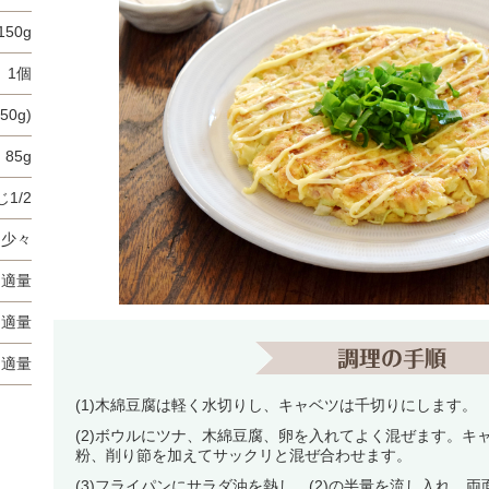
150g
1個
50g)
85g
1/2
少々
適量
適量
適量
(1)木綿豆腐は軽く水切りし、キャベツは千切りにします。
(2)ボウルにツナ、木綿豆腐、卵を入れてよく混ぜます。キ
粉、削り節を加えてサックリと混ぜ合わせます。
(3)フライパンにサラダ油を熱し、(2)の半量を流し入れ、