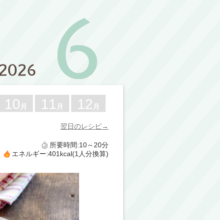
10
11
12
月
月
月
翌日のレシピ→
所要時間:10～20分
エネルギー:401kcal(1人分換算)