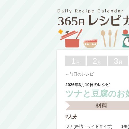
1
2
3
月
月
月
←前日のレシピ
2026年6月10日のレシピ
ツナと豆腐のお
2人分
ツナ(缶詰・ライトタイプ)
1缶(