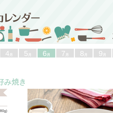
4
5
6
7
8
9
月
月
月
月
月
月
好み焼き
80g)