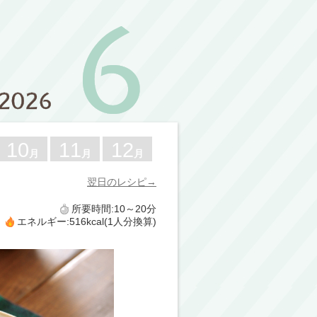
10
11
12
月
月
月
翌日のレシピ→
所要時間:10～20分
エネルギー:516kcal(1人分換算)