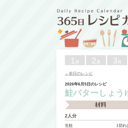
1
2
3
月
月
月
←前日のレシピ
2026年6月5日のレシピ
鮭バターしょう
2人分
生鮭
1切れ(