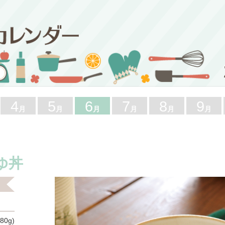
4
5
6
7
8
9
月
月
月
月
月
月
ゆ丼
80g)