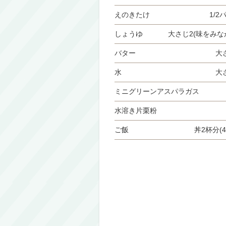
えのきたけ
1/2
しょうゆ
大さじ2(味をみな
バター
大
水
大
ミニグリーンアスパラガス
水溶き片栗粉
ご飯
丼2杯分(4