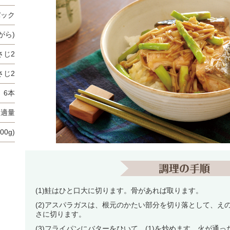
パック
がら)
さじ2
さじ2
6本
適量
00g)
(1)鮭はひと口大に切ります。骨があれば取ります。
(2)アスパラガスは、根元のかたい部分を切り落として、え
さに切ります。
(3)フライパンにバターをひいて、(1)を炒めます。火が通っ